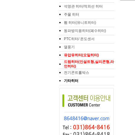
석영관 히터/적외선 히터
주물 히터
휀 히터(유니트히터)
동파방지용히터(폐수히터)
PTC히터/ 온도센서
열풍기
유압유히터(오일히터)
인히터)
전기콘트롤박스
기타히터