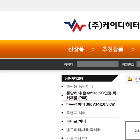
현재
캠핑용 퐁당히터
허제품,IP68)
다목적히터 380V3상10.5KW
후랜지 히터
파이프 히터
밴드히터/세라믹히터
카트리지 히터