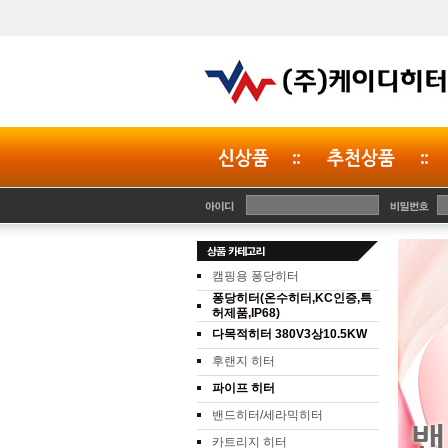
캠핑용 퐁당히터
허제품,IP68)
다목적히터 380V3상10.5KW
후랜지 히터
파이프 히터
밴드히터/세라믹히터
카트리지 히터