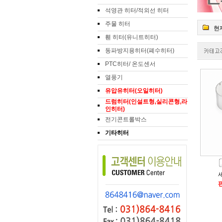
석영관 히터/적외선 히터
주물 히터
현재
휀 히터(유니트히터)
동파방지용히터(폐수히터)
PTC히터/ 온도센서
열풍기
유압유히터(오일히터)
인히터)
전기콘트롤박스
기타히터
판